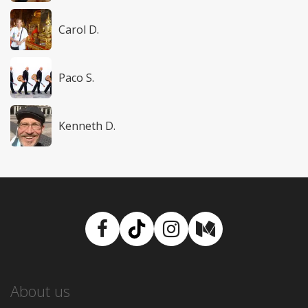
Carol D.
Paco S.
Kenneth D.
Facebook
TikTok
Instagram
Medium
About us