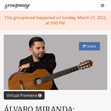
Skip
Togg
Groupmuse
to
navig
content
This groupmuse happened on Sunday, March 27, 2022,
at 9:00 PM.
Share
Virtual Premiere
ÁLVARO MIRANDA: