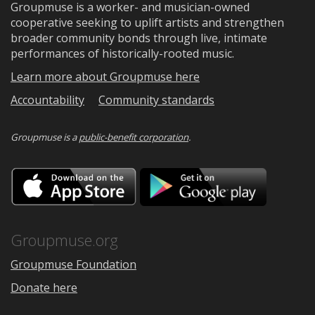
Groupmuse is a worker- and musician-owned
cooperative seeking to uplift artists and strengthen
broader community bonds through live, intimate
performances of historically-rooted music.
Learn more about Groupmuse here
Accountability
Community standards
Groupmuse is a
public-benefit corporation
.
Download
Downloa
on
on
the
Google
App
Play
Store
Groupmuse.org
Groupmuse Foundation
Donate here