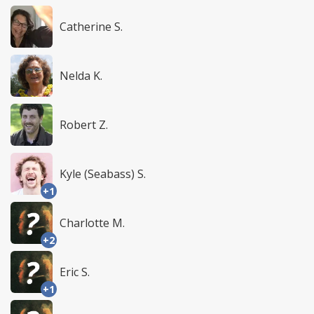
Catherine S.
Nelda K.
Robert Z.
Kyle (Seabass) S.
+1
Charlotte M.
+2
Eric S.
+1