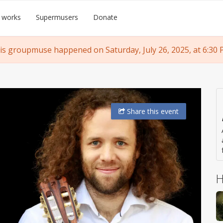
 works
Supermusers
Donate
is groupmuse happened on Saturday, July 26, 2025, at 6:30 
Share
this event
H