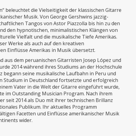
eleuchtet die Vielseitigkeit der klassischen Gitarre
kanischer Musik. Von George Gershwins jazzig-
chaftlichen Tangos von Astor Piazzolla bis hin zu den
und den hypnotischen, minimalistischen Klängen von
turelle Vielfalt und die musikalische Tiefe Amerikas.
eser Werke als auch auf den kreativen
en Einflüsse Amerikas in Musik übersetzt.
d aus dem peruanischen Gitarristen Josep López und
wurde 2014 während ihres Studiums an der Hochschule
ez begann seine musikalische Laufbahn in Peru und
 Studium in Deutschland fortsetzte und erfolgreich
inem Vater in die Welt der Gitarre eingeführt wurde,
iente im Outstanding Musician Program. Nach ihrem
r seit 2014 als Duo mit ihrer technischen Brillanz
tionales Publikum. Ihr aktuelles Programm
fältigen Facetten und Einflüsse amerikanischer Musik
ntinents wider.