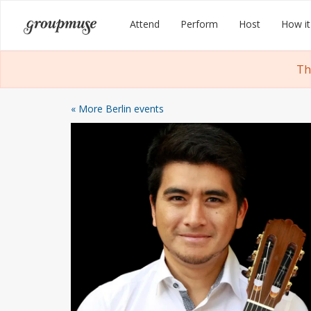
Skip
Groupmuse
Attend
Perform
Host
How it
to
content
Th
« More Berlin events