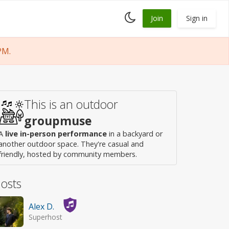
Toggle
Join
Sign in
dark
mode
PM.
This is an outdoor
groupmuse
A
live in-person performance
in a backyard or
another outdoor space. They're casual and
friendly, hosted by community members.
osts
Alex D.
Superhost