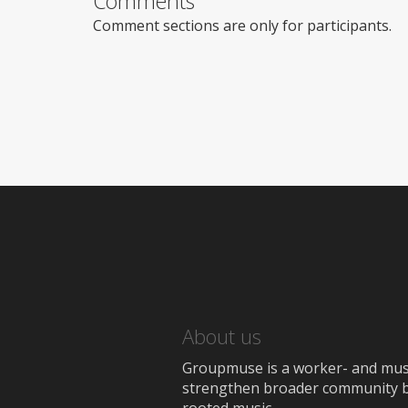
Comments
Comment sections are only for participants.
About us
Groupmuse is a worker- and music
strengthen broader community bon
rooted music.