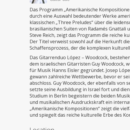
Das Programm „Amerikanische Kompositionen“ b
durch eine Auswahl bedeutender Werke ameri
klassischen „Three Preludes“ über die leidens
brasilianischen Suiten von Radamés Gnattali 
Steve Reich, zeigt das Programm die reiche kul
Der Titel verweist sowohl auf die Herkunft di
Schaffensprozess, der die komplexen kulturell
Das Gitarrenduo López – Woodcock, bestehen
dem israelischen Gitarristen Guy Woodcock, 
für Musik Hanns Eisler gegründet. Josep Lóp
gewann zahlreiche Wettbewerbe, bevor er sein
abschloss. Guy Woodcock, der ebenfalls von se
setzte seine Ausbildung in Israel fort und d
Studium in Berlin begeistern die beiden Musike
und musikalischen Ausdruckskraft ein interna
„Amerikanische Kompositionen“ zeigt die viel
und spiegelt das reiche kulturelle Erbe des Ko
Location