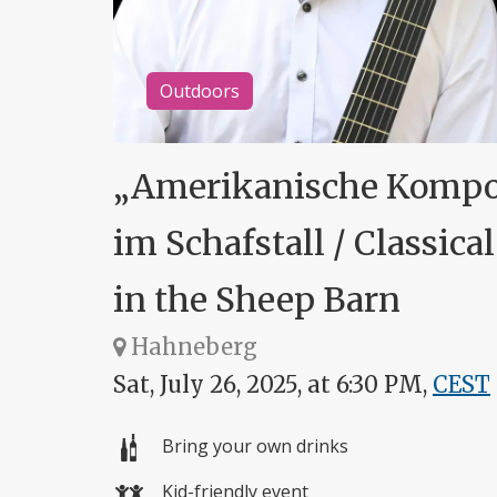
Outdoors
„Amerikanische Kompos
im Schafstall / Classic
in the Sheep Barn
Hahneberg
Sat, July 26, 2025, at 6:30 PM,
CEST
Bring your own drinks
Kid-friendly event