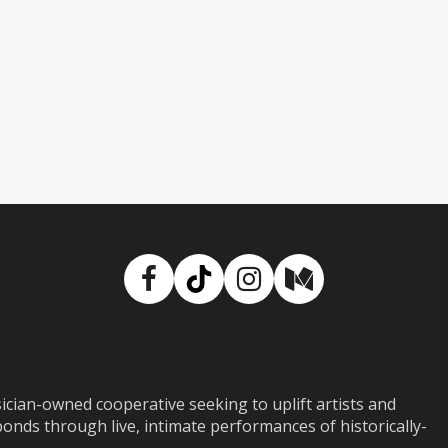
Facebook
TikTok
Instagram
Medium
ian-owned cooperative seeking to uplift artists and
ds through live, intimate performances of historically-